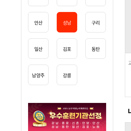
안산
성남
구리
일산
김포
동탄
남양주
강릉