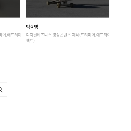
박ㅇ영
미어,애프터이
디지털비즈니스 영상콘텐츠 제작(프리미어,애프터이
펙트)