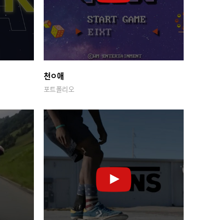
천ㅇ애
포트폴리오