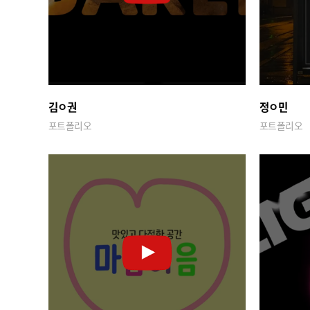
김ㅇ권
정ㅇ민
포트폴리오
포트폴리오