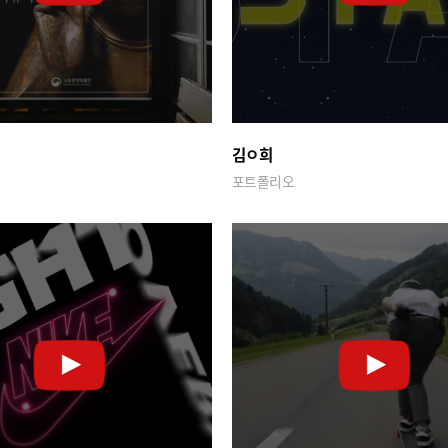
김ㅇ희
포트폴리오