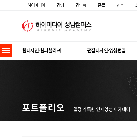
하이미디어
강남
강남AI
종로
신촌
웹디자인·웹퍼블리셔
편집디자인·영상편집
포트폴리오
열정 가득한 인재양성 아카데미