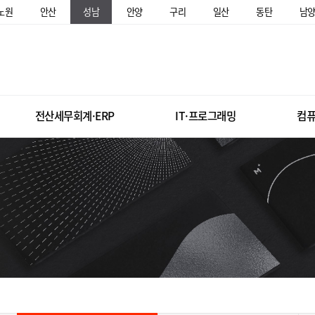
노원
안산
성남
안양
구리
일산
동탄
남
전산세무회계·ERP
IT·프로그래밍
컴퓨