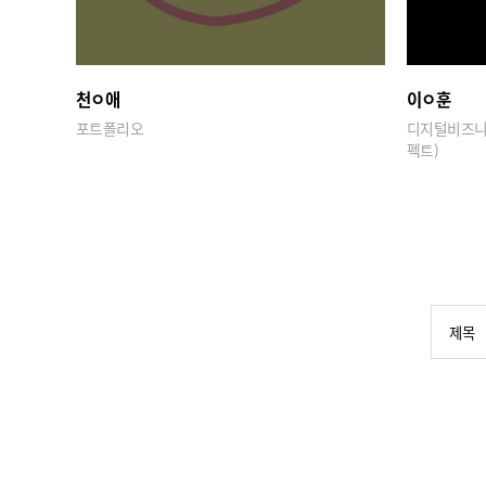
천ㅇ애
이ㅇ훈
포트폴리오
디지털비즈니
펙트)