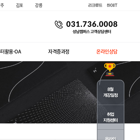
양주
김포
강릉
터활용·OA
자격증과정
온라인상담