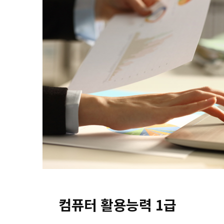
컴퓨터 활용능력 1급