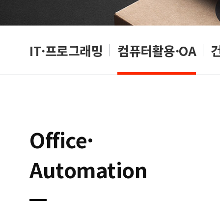
RP
IT·프로그래밍
컴퓨터활용·OA
Office·
Automation