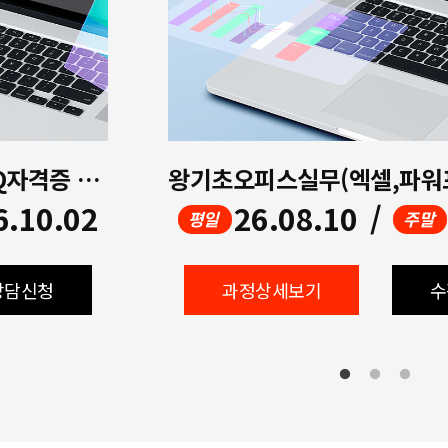
기초실무 오피스과정(엑셀)+ITQ자격증 ( 평일저녁반)
6.10.02
26.08.10
/
평일
주말
상담신청
과정상세보기
수