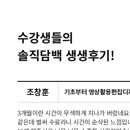
수강생들의
솔직담백 생생후기!
조창훈
캠퍼스
르쳐주셔
3개월이란 시간이 무색하게 지나가 버렸네요
여기 와
같은데 벌써 수료라니 시간이 순삭된 느낌입