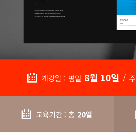
8월 10일
/
개강일 :
평일
주
교육기간 : 총
20일