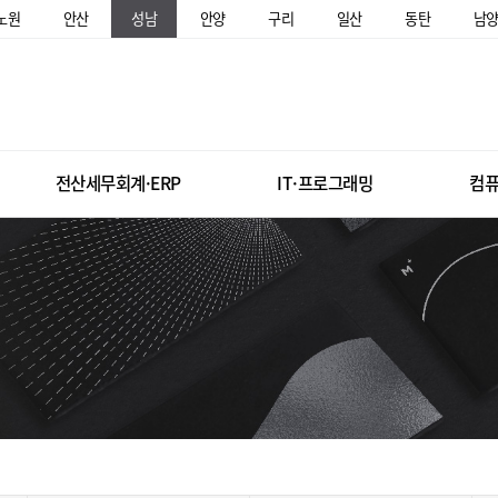
노원
안산
성남
안양
구리
일산
동탄
남
전산세무회계·ERP
IT·프로그래밍
컴퓨