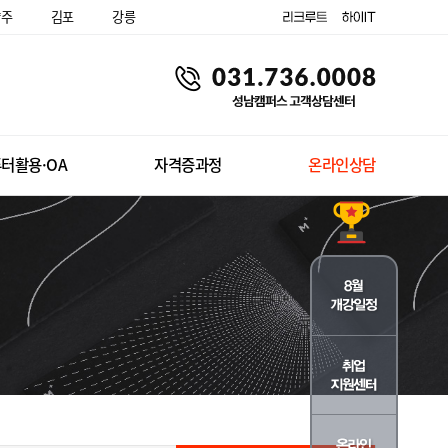
양주
김포
강릉
터활용·OA
자격증과정
온라인상담