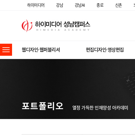
하이미디어
강남
강남AI
종로
신촌
웹디자인·웹퍼블리셔
편집디자인·영상편집
포트폴리오
열정 가득한 인재양성 아카데미