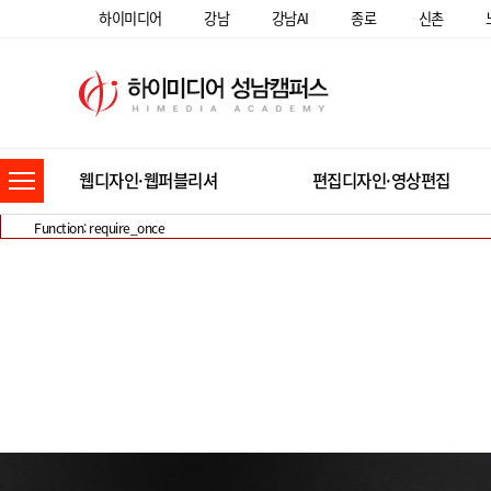
A PHP Error was encountered
하이미디어
강남
강남AI
종로
신촌
Severity: Notice
Message: Undefined index: bd
Filename: controllers/Portfolio.php
Line Number: 416
Backtrace:
File: /home/himedia.co.kr/www/himedia/application/controllers/Portfolio.php
Line: 416
Function: _error_handler
웹디자인·웹퍼블리셔
편집디자인·영상편집
File: /home/himedia.co.kr/www/himedia/index.php
Line: 330
Function: require_once