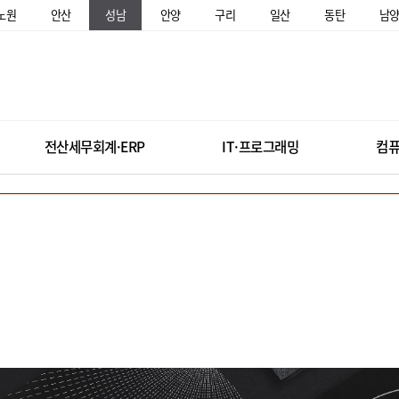
노원
안산
성남
안양
구리
일산
동탄
남
전산세무회계·ERP
IT·프로그래밍
컴퓨