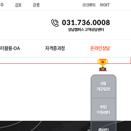
양주
김포
강릉
터활용·OA
자격증과정
온라인상담