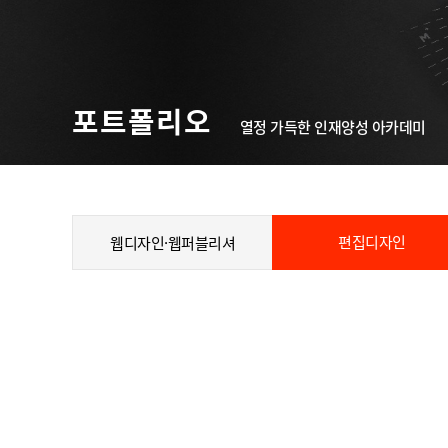
포트폴리오
열정 가득한 인재양성 아카데미
편집디자인
웹디자인·웹퍼블리셔